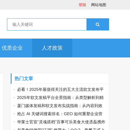
登陆
网站地图
优质企业
人才政策
热门文章
必看！2025年最值得关注的五大主流软文发布平
台排名
2025年软文发稿平台全景指南：从类型解析到精
准投放，解锁高效传播密码
厦门媒体发稿和软文发布实战指南：从内容到效
果的完美转化
抢占 AI 关键词搜索排名：GEO 如何重塑企业营
销新逻辑
华莱士官宣“灵魂搭档”百事可乐美食大使丞磊携炸