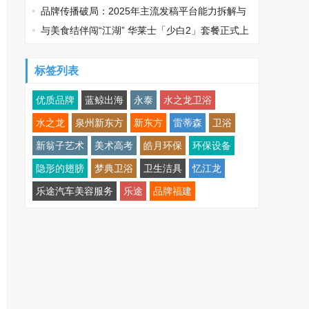
领医疗服务生态升级
品牌传播破局：2025年主流发稿平台能力拆解与
场景适配指南
与美食结伴闯“江湖” 华莱士「少白2」套餐正式上
线
标签列表
优质品牌
蓝鲸出海
永泰
水之龙卫浴
水之龙
泉州新东方
新东方
雷蒂森
卫浴
新翁子艺术
美术高考
皓月环保
环保设备
隐形的翅膀
梦典卫浴
卫生洁具
忆江龙
乐途汽车美容服务
乐途
品牌福建