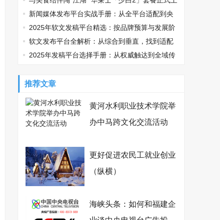
鸡可乐邀您观战
与美食结伴闯“江湖” 华莱士「少白2」套餐正式上
线
新闻媒体发布平台实战手册：从全平台适配到央
媒传播的精准路径
2025年软文发稿平台精选：按品牌预算与发展阶
段适配指南
软文发布平台全解析：从综合到垂直，找到适配
你的传播利器
2025年发稿平台选择手册：从权威触达到全域传
播，品牌如何精准破局？
推荐文章
黄河水利职业技术学院举
办中马跨文化交流活动
更好促进农民工就业创业
（纵横）
海峡头条：如何和福建企