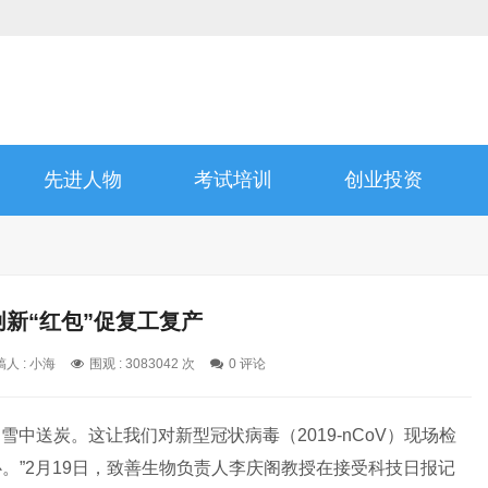
先进人物
考试培训
创业投资
创新“红包”促复工复产
人 : 小海
围观 : 3083042 次
0 评论
是雪中送炭。这让我们对新型冠状病毒（2019-nCoV）现场检
。”2月19日，致善生物负责人李庆阁教授在接受科技日报记