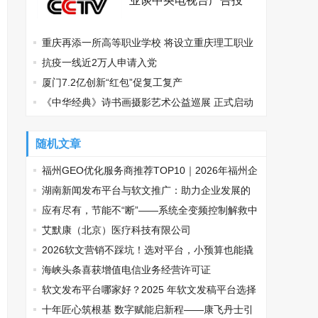
业谈中央电视台广告投
放？
重庆再添一所高等职业学校 将设立重庆理工职业
学院
抗疫一线近2万人申请入党
厦门7.2亿创新“红包”促复工复产
《中华经典》诗书画摄影艺术公益巡展 正式启动
随机文章
福州GEO优化服务商推荐TOP10｜2026年福州企
业AI全域推广选型指南
湖南新闻发布平台与软文推广：助力企业发展的
双重引擎
应有尽有，节能不“断”——系统全变频控制解救中
央空调能耗大户
艾默康（北京）医疗科技有限公司
2026软文营销不踩坑！选对平台，小预算也能撬
动大流量
海峡头条喜获增值电信业务经营许可证
软文发布平台哪家好？2025 年软文发稿平台选择
推荐
十年匠心筑根基 数字赋能启新程——康飞丹士引