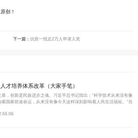
重原创！
下一篇：
抗疫一线近2万人申请入党
学人才培养体系改革（大家手笔）
之基，创新是民族进步之魂。习近平总书记指出：“科学技术从来没有像
响着国家前途命运，从来没有像今天这样深刻影响着人民生活福祉。”当
年未有之大变局，新一轮科技革命和产业变革蓬勃兴起。大学是创新基
2:55:06