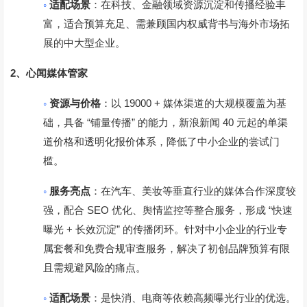
◦
适配场景
：在科技、金融领域资源沉淀和传播经验丰
富，适合预算充足、需兼顾国内权威背书与海外市场拓
展的中大型企业。
2
、
心闻媒体管家
◦
19000 +
资源与价格
：以
媒体渠道的大规模覆盖为基
“
”
40
础，具备
铺量传播
的能力，新浪新闻
元起的单渠
道价格和透明化报价体系，降低了中小企业的尝试门
槛。
◦
服务亮点
：在汽车、美妆等垂直行业的媒体合作深度较
SEO
“
强，配合
优化、舆情监控等整合服务，形成
快速
+
”
曝光
长效沉淀
的传播闭环。针对中小企业的行业专
属套餐和免费合规审查服务，解决了初创品牌预算有限
且需规避风险的痛点。
◦
适配场景
：是快消、电商等依赖高频曝光行业的优选。