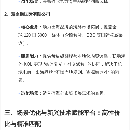
◦
适配场景
：是需强化官方背书品牌的刚需选择。
2
、
慧企航国际有限公司
◦
核心业务
：助力出海品牌的海外市场拓展，覆盖全
120
5000 +
BBC
球
国
媒体（含路透社、
等国际权威渠
道）。
◦
服务能力
：提供母语级翻译与本地化内容调整，联动海
KOL
“
+
”
外
实现
媒体曝光
社交渗透
的协同，解决了跨
“
”
境电商、出海品牌
不懂当地规则、资源触达难
的问
题。
◦
适配场景
：适合有海外市场拓展需求的品牌。
三、场景优化与新兴技术赋能平台：高性价
比与精准匹配