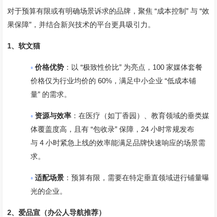
“
”
“
对于预算有限或有明确场景诉求的品牌，聚焦
成本控制
与
效
”
果保障
，并结合新兴技术的平台更具吸引力。
1
、
软文猫
◦
“
”
100
价格优势
：以
极致性价比
为亮点，
家媒体套餐
60%
“
价格仅为行业均价的
，满足中小企业
低成本铺
”
量
的需求。
◦
资源与效率
：在医疗（如丁香园）、教育领域的垂类媒
“
”
24
体覆盖度高，且有
包收录
保障，
小时常规发布
4
与
小时紧急上线的效率能满足品牌快速响应的场景需
求。
◦
适配场景
：预算有限，需要在特定垂直领域进行铺量曝
光的企业。
2
、
爱品宣（办公人导航推荐）