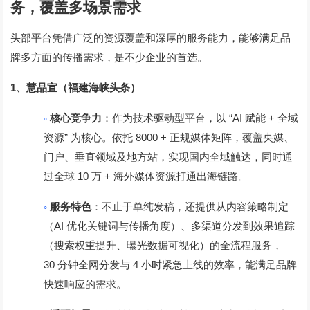
务，覆盖多场景需求
头部平台凭借广泛的资源覆盖和深厚的服务能力，能够满足品
牌多方面的传播需求，是不少企业的首选。
1
、
慧品宣（福建海峡头条）
◦
“AI
+
核心竞争力
：作为技术驱动型平台，以
赋能
全域
”
8000 +
资源
为核心。依托
正规媒体矩阵，覆盖央媒、
门户、垂直领域及地方站，实现国内全域触达，同时通
10
+
过全球
万
海外媒体资源打通出海链路。
◦
服务特色
：不止于单纯发稿，还提供从内容策略制定
AI
（
优化关键词与传播角度）、多渠道分发到效果追踪
（搜索权重提升、曝光数据可视化）的全流程服务，
30
4
分钟全网分发与
小时紧急上线的效率，能满足品牌
快速响应的需求。