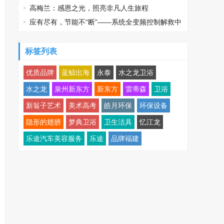
鸡可乐邀您观战
高梅兰：感恩之光，照亮非凡人生旅程
应有尽有，节能不“断”——系统全变频控制解救中
央空调能耗大户
标签列表
优质品牌
蓝鲸出海
永泰
水之龙卫浴
水之龙
泉州新东方
新东方
雷蒂森
卫浴
新翁子艺术
美术高考
皓月环保
环保设备
隐形的翅膀
梦典卫浴
卫生洁具
忆江龙
乐途汽车美容服务
乐途
品牌福建