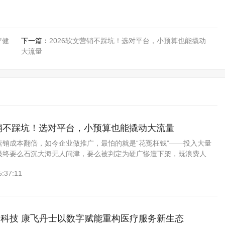
疗健
下一篇：
2026软文营销不踩坑！选对平台，小预算也能撬动
大流量
营销不踩坑！选对平台，小预算也能撬动大流量
营销成本翻倍，如今企业做推广，最怕的就是“花冤枉钱”——投入大量
最终要么石沉大海无人问津，要么被判定为硬广惨遭下架，既浪费人
碑。其实，软文营销的核心从来不是“多发”，而是“选对平台”，一篇优
5:37:11
科技 康飞丹士以数字赋能重构医疗服务新生态