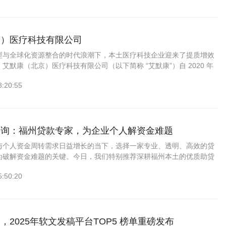
京）医疗科技有限公司
型与全球化资源整合的时代浪潮下，本土医疗科技企业迎来了提质增效
艾默康（北京）医疗科技有限公司（以下简称 “艾默康”）自 2020 年
创立伊始，便以 “技术赋能医疗，服务守护健康” 为崇高使命...
8:20:55
咨询：福州贷款专家，为企业个人解资金难题
与个人资金周转需求日益增长的当下，选择一家专业、透明、高效的贷
为破解资金难题的关键。今日，我们特别推荐深耕福州本土的优质助贷
福州优企房信息咨询有限公司，其凭借十年银行从业背景的...
5:50:20
，2025年软文发稿平台TOP5 榜单重磅发布