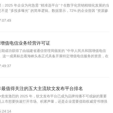
：2025 年企业为何急需 “精准选平台”？在数字化营销精细化发展的当
不是 “多投多曝光” 的简单逻辑。数据显示，72% 的企业曾因 “资源掺
7:07:49
获增值电信业务经营许可证
近期成功获得了由福建省通信管理局颁发的 “中华人民共和国增值电信
”。这一成果标志着海峡头条正式具备开展特定增值电信服务的资质，在
上实现了重大突破。“增值电信业务经营许可证” 是企业合法开展增值
7:49:37
5年最值得关注的五大主流软文发布平台排名
愈发激烈的 2025 年，软文发布平台已成为品牌传播不可或缺的重要
品上市想要快速打开市场、积累声量，还是企业需要借助权威背书增强
是出海品牌寻求全球化的曝光机会，选择合适的软文...
5:24:14