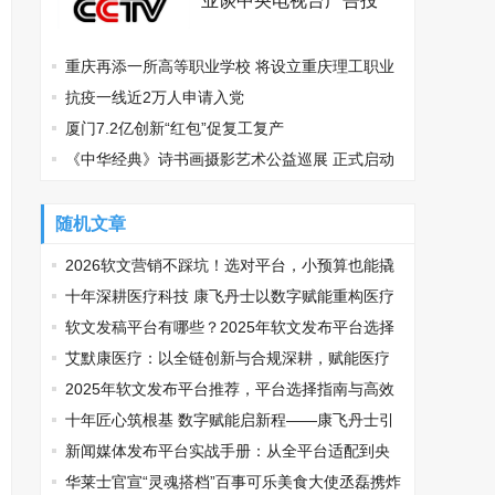
业谈中央电视台广告投
放？
重庆再添一所高等职业学校 将设立重庆理工职业
学院
抗疫一线近2万人申请入党
厦门7.2亿创新“红包”促复工复产
《中华经典》诗书画摄影艺术公益巡展 正式启动
随机文章
2026软文营销不踩坑！选对平台，小预算也能撬
动大流量
十年深耕医疗科技 康飞丹士以数字赋能重构医疗
服务新生态
软文发稿平台有哪些？2025年软文发布平台选择
推荐，让品牌传播少走弯路
艾默康医疗：以全链创新与合规深耕，赋能医疗
健康高质量发展
2025年软文发布平台推荐，平台选择指南与高效
投放策略
十年匠心筑根基 数字赋能启新程——康飞丹士引
领医疗服务生态升级
新闻媒体发布平台实战手册：从全平台适配到央
媒传播的精准路径
华莱士官宣“灵魂搭档”百事可乐美食大使丞磊携炸