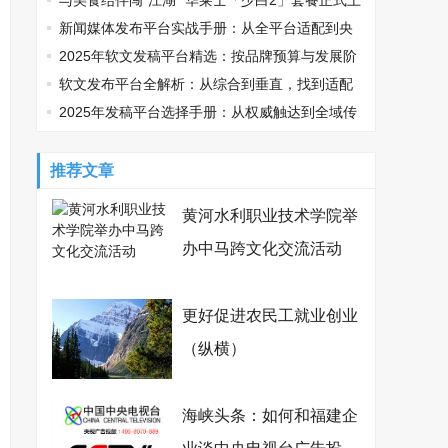
鸡可乐邀您观战
与美食结伴闯“江湖” 华莱士「少白2」套餐正式上
线
新闻媒体发布平台实战手册：从全平台适配到央
媒传播的精准路径
2025年软文发稿平台精选：按品牌预算与发展阶
段适配指南
软文发布平台全解析：从综合到垂直，找到适配
你的传播利器
2025年发稿平台选择手册：从权威触达到全域传
播，品牌如何精准破局？
推荐文章
黄河水利职业技术学院举
办中马跨文化交流活动
更好促进农民工就业创业
（纵横）
海峡头条：如何和福建企