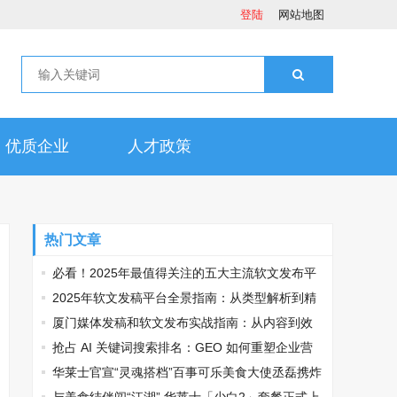
登陆
网站地图
优质企业
人才政策
热门文章
必看！2025年最值得关注的五大主流软文发布平
台排名
2025年软文发稿平台全景指南：从类型解析到精
准投放，解锁高效传播密码
厦门媒体发稿和软文发布实战指南：从内容到效
果的完美转化
抢占 AI 关键词搜索排名：GEO 如何重塑企业营
销新逻辑
华莱士官宣“灵魂搭档”百事可乐美食大使丞磊携炸