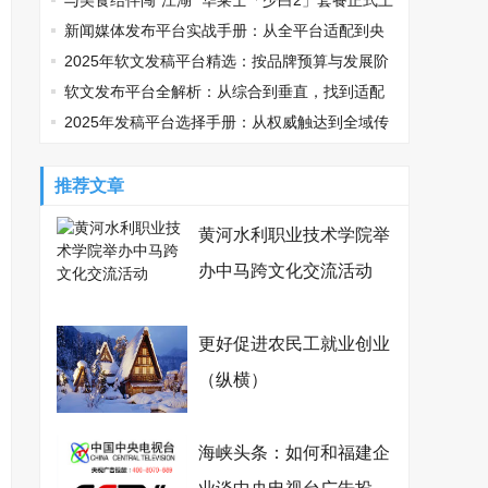
鸡可乐邀您观战
与美食结伴闯“江湖” 华莱士「少白2」套餐正式上
线
新闻媒体发布平台实战手册：从全平台适配到央
媒传播的精准路径
2025年软文发稿平台精选：按品牌预算与发展阶
段适配指南
软文发布平台全解析：从综合到垂直，找到适配
你的传播利器
2025年发稿平台选择手册：从权威触达到全域传
播，品牌如何精准破局？
推荐文章
黄河水利职业技术学院举
办中马跨文化交流活动
更好促进农民工就业创业
（纵横）
海峡头条：如何和福建企