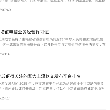
不是 “多投多曝光” 的简单逻辑。数据显示，72% 的企业曾因 “资源掺
7:07:49
获增值电信业务经营许可证
近期成功获得了由福建省通信管理局颁发的 “中华人民共和国增值电信
”。这一成果标志着海峡头条正式具备开展特定增值电信服务的资质，在
上实现了重大突破。“增值电信业务经营许可证” 是企业合法开展增值
7:49:37
5年最值得关注的五大主流软文发布平台排名
愈发激烈的 2025 年，软文发布平台已成为品牌传播不可或缺的重要
品上市想要快速打开市场、积累声量，还是企业需要借助权威背书增强
是出海品牌寻求全球化的曝光机会，选择合适的软文...
5:24:14