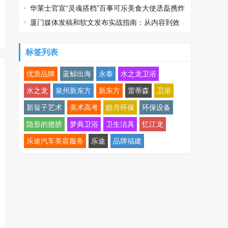
线
华莱士官宣“灵魂搭档”百事可乐美食大使丞磊携炸
鸡可乐邀您观战
厦门媒体发稿和软文发布实战指南：从内容到效
果的完美转化
标签列表
优质品牌
蓝鲸出海
永泰
水之龙卫浴
水之龙
泉州新东方
新东方
雷蒂森
卫浴
新翁子艺术
美术高考
皓月环保
环保设备
隐形的翅膀
梦典卫浴
卫生洁具
忆江龙
乐途汽车美容服务
乐途
品牌福建