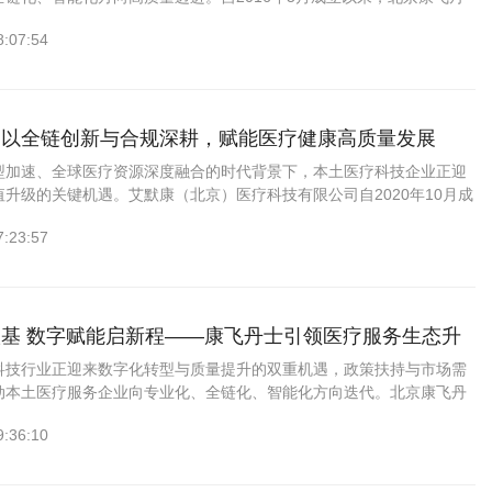
公司深耕医疗科技服务近十载，以医疗器械全生命周期服务为核心，融
8:07:54
：以全链创新与合规深耕，赋能医疗健康高质量发展
型加速、全球医疗资源深度融合的时代背景下，本土医疗科技企业正迎
升级的关键机遇。艾默康（北京）医疗科技有限公司自2020年10月成
术赋能医疗，服务守护健康的初心，深耕医疗器械全产业链，以专业能
7:23:57
基 数字赋能启新程——康飞丹士引领医疗服务生态升
科技行业正迎来数字化转型与质量提升的双重机遇，政策扶持与市场需
动本土医疗服务企业向专业化、全链化、智能化方向迭代。北京康飞丹
司（以下简称“康飞丹士”）自2016年5月创立以来，始终坚守“科技赋
9:36:10