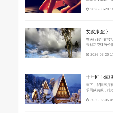
士科技发展有限
2026-03-20 1
合数字化...
艾默康医疗
在医疗数字化转
来创新突破与价值
立以来，坚守技
2026-03-20 1
力、合...
十年匠心筑根
级
当下，我国医疗
求同频共振，推
士科技发展有限公
2026-02-05 0
能医...