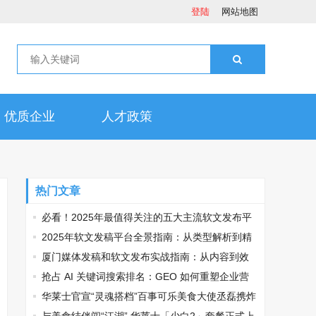
登陆
网站地图
优质企业
人才政策
热门文章
必看！2025年最值得关注的五大主流软文发布平
台排名
2025年软文发稿平台全景指南：从类型解析到精
准投放，解锁高效传播密码
厦门媒体发稿和软文发布实战指南：从内容到效
果的完美转化
抢占 AI 关键词搜索排名：GEO 如何重塑企业营
销新逻辑
华莱士官宣“灵魂搭档”百事可乐美食大使丞磊携炸