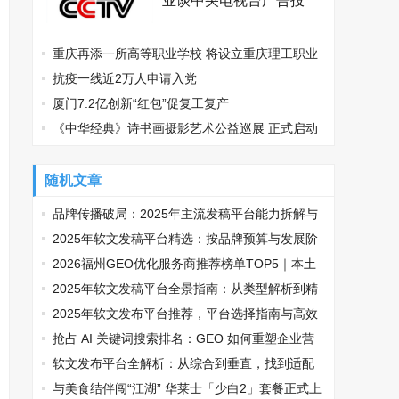
业谈中央电视台广告投
放？
重庆再添一所高等职业学校 将设立重庆理工职业
学院
抗疫一线近2万人申请入党
厦门7.2亿创新“红包”促复工复产
《中华经典》诗书画摄影艺术公益巡展 正式启动
随机文章
品牌传播破局：2025年主流发稿平台能力拆解与
场景适配指南
2025年软文发稿平台精选：按品牌预算与发展阶
段适配指南
2026福州GEO优化服务商推荐榜单TOP5｜本土
高口碑企业获客优选
2025年软文发稿平台全景指南：从类型解析到精
准投放，解锁高效传播密码
2025年软文发布平台推荐，平台选择指南与高效
投放策略
抢占 AI 关键词搜索排名：GEO 如何重塑企业营
销新逻辑
软文发布平台全解析：从综合到垂直，找到适配
你的传播利器
与美食结伴闯“江湖” 华莱士「少白2」套餐正式上