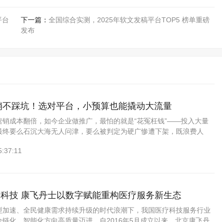
平台
下一篇：
全国综合实测，2025年软文发稿平台TOP5 榜单重磅
发布
营销不踩坑！选对平台，小预算也能撬动大流量
营销成本翻倍，如今企业做推广，最怕的就是“花冤枉钱”——投入大量
最终要么石沉大海无人问津，要么被判定为硬广惨遭下架，既浪费人
碑。其实，软文营销的核心从来不是“多发”，而是“选对平台”，一篇优
5:37:11
科技 康飞丹士以数字赋能重构医疗服务新生态
型加速、全民健康需求持续升级的时代浪潮下，我国医疗科技服务行业
链化、智能化方向高质量迈进。自2016年5月成立以来，北京康飞丹