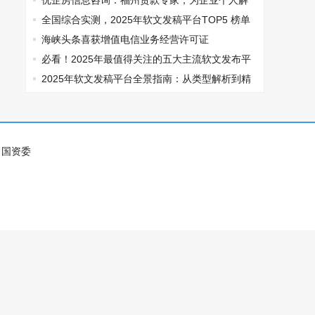
优企房信息咨询：福州贷款专家，为企业个人解
资金难题
全国综合实测，2025年软文发稿平台TOP5 榜单
重磅发布
海峡头条喜获增值电信业务经营许可证
必看！2025年最值得关注的五大主流软文发布平
台排名
2025年软文发稿平台全景指南：从类型解析到精
准投放，解锁高效传播密码
国资委