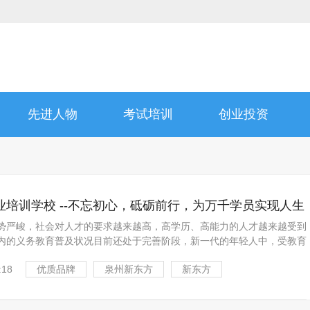
先进人物
考试培训
创业投资
业培训学校 --不忘初心，砥砺前行，为万千学员实现人生
势严峻，社会对人才的要求越来越高，高学历、高能力的人才越来越受到
内的义务教育普及状况目前还处于完善阶段，新一代的年轻人中，受教育
齐，很多人没有机会念大学。对于参加工作后想要获得大专、本科文凭
:18
优质品牌
泉州新东方
新东方