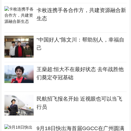
卡枚连携手各合作方，共建资源融合新
生态
“中国好人”陈文川：帮助别人，幸福自
己
王燊超:恒大不在最好状态 去年战胜他
们奠定夺冠基础
民航招飞报名开始 近视眼也可以当飞
行员
9月18日快出海首届GGCC在广州圆满