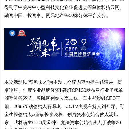
得到了中关村中小型科技文化企业促进会等单位和猎云网、
融资中国、投资家、网易地产等50家媒体平台支持。
本次活动以“预见未来”为主题，会议内容包括主题演讲、圆
桌论坛、年度企业品牌经济指数TOP100发布及行业子榜单
颁奖礼等环节。希鸥网创始人李志磊、车主邦能链CEO王
阳、2085互动创始人石琛琪、CCTV央视主持人刘舒亓、野
蛮生长创始人&董事长李晓栋、创势资本创始合伙人汤旭
东、武林萌主CEO吴孟钟、魔法资本创始合伙人于波等20