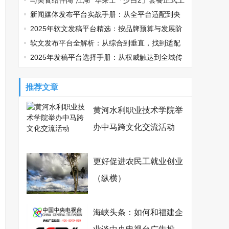
鸡可乐邀您观战
与美食结伴闯“江湖” 华莱士「少白2」套餐正式上
线
新闻媒体发布平台实战手册：从全平台适配到央
媒传播的精准路径
2025年软文发稿平台精选：按品牌预算与发展阶
段适配指南
软文发布平台全解析：从综合到垂直，找到适配
你的传播利器
2025年发稿平台选择手册：从权威触达到全域传
播，品牌如何精准破局？
推荐文章
黄河水利职业技术学院举
办中马跨文化交流活动
更好促进农民工就业创业
（纵横）
海峡头条：如何和福建企