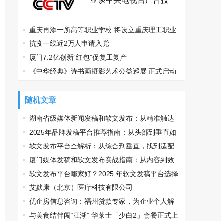
业谈中央电视台广告投
放？
重庆再添一所高等职业学校 将设立重庆理工职业
学院
抗疫一线近2万人申请入党
厦门7.2亿创新“红包”促复工复产
《中华经典》诗书画摄影艺术公益巡展 正式启动
随机文章
湖南省级媒体新闻发稿和软文发布：从精准触达
到高效落地全流程
2025年品牌发稿平台推荐指南：从头部到垂直如
何精准匹配传播需求
软文发布平台全解析：从综合到垂直，找到适配
你的传播利器
厦门媒体发稿和软文发布实战指南：从内容到效
果的完美转化
软文发布平台哪家好？2025 年软文发稿平台选择
推荐
艾默康（北京）医疗科技有限公司
优企房信息咨询：福州贷款专家，为企业个人解
资金难题
与美食结伴闯“江湖” 华莱士「少白2」套餐正式上