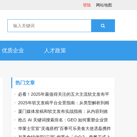
登陆
网站地图
优质企业
人才政策
热门文章
必看！2025年最值得关注的五大主流软文发布平
台排名
2025年软文发稿平台全景指南：从类型解析到精
准投放，解锁高效传播密码
厦门媒体发稿和软文发布实战指南：从内容到效
果的完美转化
抢占 AI 关键词搜索排名：GEO 如何重塑企业营
销新逻辑
华莱士官宣“灵魂搭档”百事可乐美食大使丞磊携炸