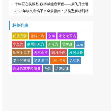
线
十年匠心筑根基 数字赋能启新程——康飞丹士引
领医疗服务生态升级
2025年软文发稿平台全景指南：从类型解析到精
准投放，解锁高效传播密码
标签列表
优质品牌
蓝鲸出海
永泰
水之龙卫浴
水之龙
泉州新东方
新东方
雷蒂森
卫浴
新翁子艺术
美术高考
皓月环保
环保设备
隐形的翅膀
梦典卫浴
卫生洁具
忆江龙
乐途汽车美容服务
乐途
品牌福建