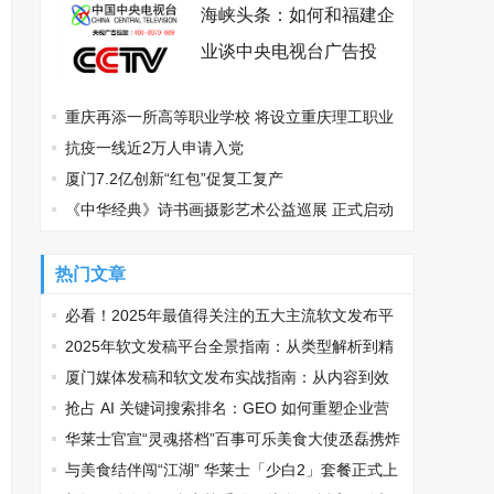
海峡头条：如何和福建企
业谈中央电视台广告投
放？
重庆再添一所高等职业学校 将设立重庆理工职业
学院
抗疫一线近2万人申请入党
厦门7.2亿创新“红包”促复工复产
《中华经典》诗书画摄影艺术公益巡展 正式启动
热门文章
必看！2025年最值得关注的五大主流软文发布平
台排名
2025年软文发稿平台全景指南：从类型解析到精
准投放，解锁高效传播密码
厦门媒体发稿和软文发布实战指南：从内容到效
果的完美转化
抢占 AI 关键词搜索排名：GEO 如何重塑企业营
销新逻辑
华莱士官宣“灵魂搭档”百事可乐美食大使丞磊携炸
鸡可乐邀您观战
与美食结伴闯“江湖” 华莱士「少白2」套餐正式上