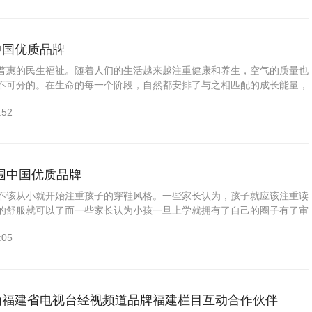
中国优质品牌
普惠的民生福祉。随着人们的生活越来越注重健康和养生，空气的质量也
不可分的。在生命的每一个阶段，自然都安排了与之相匹配的成长能量，
，我们深入自然的源头，发现万物的初始阶段蕴藏着温柔而强大的力
:52
入围中国优质品牌
不该从小就开始注重孩子的穿鞋风格。一些家长认为，孩子就应该注重读
的舒服就可以了而一些家长认为小孩一旦上学就拥有了自己的圈子有了审
人就应该从小为小孩奠定最初的审美观。从时代背景来看，随着国民经
:05
成为福建省电视台经视频道品牌福建栏目互动合作伙伴