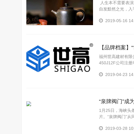
人生本不需要表演
自发黯然之光，入
的演变。 中国，Ch
2019-05-16 14
【品牌档案】
福州世高建材有限公
450J12F公司
3号楼连接体1层12店
2019-04-23 14
“泉牌阀门”
1月25日，海峡
片。“泉牌阀门”
视频道强档栏目《品牌
2019-03-28 10