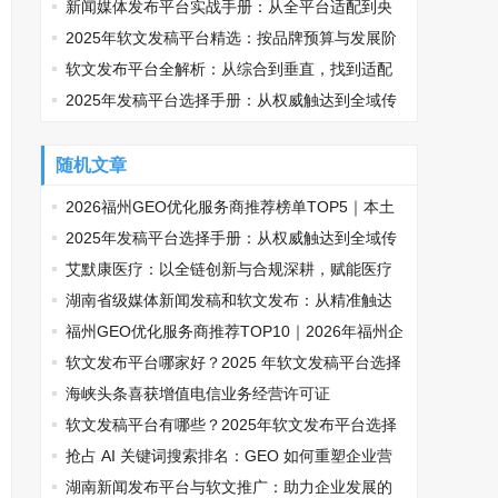
线
新闻媒体发布平台实战手册：从全平台适配到央
媒传播的精准路径
2025年软文发稿平台精选：按品牌预算与发展阶
段适配指南
软文发布平台全解析：从综合到垂直，找到适配
你的传播利器
2025年发稿平台选择手册：从权威触达到全域传
播，品牌如何精准破局？
随机文章
2026福州GEO优化服务商推荐榜单TOP5｜本土
高口碑企业获客优选
2025年发稿平台选择手册：从权威触达到全域传
播，品牌如何精准破局？
艾默康医疗：以全链创新与合规深耕，赋能医疗
健康高质量发展
湖南省级媒体新闻发稿和软文发布：从精准触达
到高效落地全流程
福州GEO优化服务商推荐TOP10｜2026年福州企
业AI全域推广选型指南
软文发布平台哪家好？2025 年软文发稿平台选择
推荐
海峡头条喜获增值电信业务经营许可证
软文发稿平台有哪些？2025年软文发布平台选择
推荐，让品牌传播少走弯路
抢占 AI 关键词搜索排名：GEO 如何重塑企业营
销新逻辑
湖南新闻发布平台与软文推广：助力企业发展的