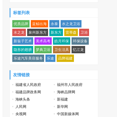
双重引擎
标签列表
优质品牌
蓝鲸出海
永泰
水之龙卫浴
水之龙
泉州新东方
新东方
雷蒂森
卫浴
新翁子艺术
美术高考
皓月环保
环保设备
隐形的翅膀
梦典卫浴
卫生洁具
忆江龙
乐途汽车美容服务
乐途
品牌福建
友情链接
福建省人民政府
福州市人民政府
福建品牌政务网
海峡品牌网
海峡头条
新福建
人民网
新华网
央视网
中国新媒体网