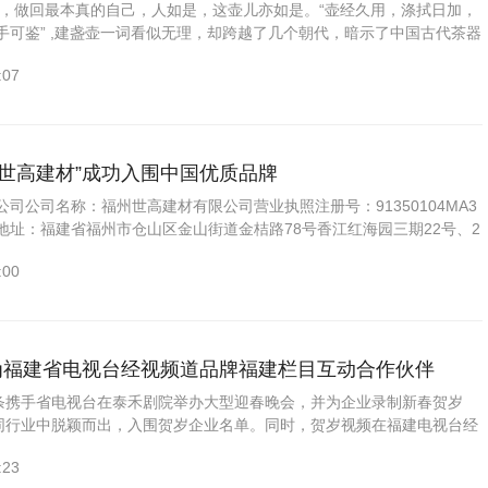
，做回最本真的自己，人如是，这壶儿亦如是。“壶经久用，涤拭日加，
手可鉴” ,建盏壶一词看似无理，却跨越了几个朝代，暗示了中国古代茶器
ina，陶瓷。中国陶瓷目前总产...
:07
“世高建材”成功入围中国优质品牌
司公司名称：福州世高建材有限公司营业执照注册号：91350104MA3
注册地址：福建省福州市仓山区金山街道金桔路78号香江红海园三期22号、2
面公司电话：400-0900-591法定...
:00
成为福建省电视台经视频道品牌福建栏目互动合作伙伴
头条携手省电视台在泰禾剧院举办大型迎春晚会，并为企业录制新春贺岁
从同行业中脱颖而出，入围贺岁企业名单。同时，贺岁视频在福建电视台经
福建》黄金时段（1月27—2月21号期间：每周四21:00...
:23