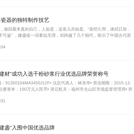
年瓷器的独特制作技艺
，做回最本真的自己，人如是，这壶儿亦如是。“壶经久用，涤拭日加，
手可鉴” ，建盏壶一词看似无理，却跨越了几个朝代，暗示了中国古代茶
hina，陶瓷。中国陶瓷目前总产量约占世界总产量...
:04
高建材”成功入选干粉砂浆行业优选品牌荣誉称号
91350104MA3450J12F• 法定代表人：林东华• 营业期限：2015-12-
2-13• 注册资本：100万元人民币• 登记机关：福州市仓山区市场监督管理局• 所
地区...
:01
建盏”入围中国优选品牌