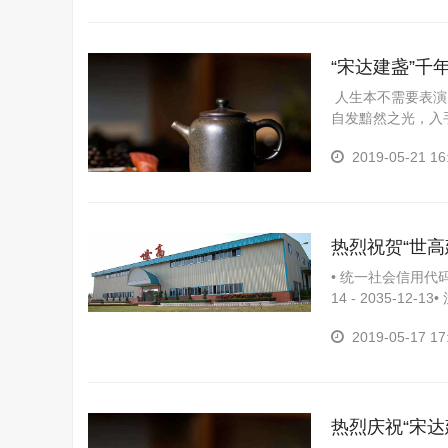
“宋达建盏”千
人生本不需要表演
自发黯然之光，入
器的演变.中国，C
2019-05-21 16
热烈祝贺“世
• 统一社会信用代码：
14 - 2035-1
属行业：建材行业• 
2019-05-17 17
热烈庆祝“宋达