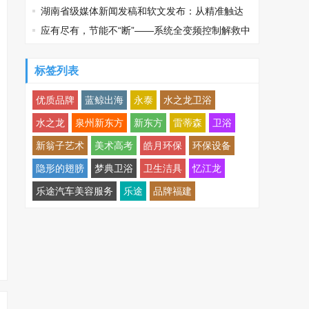
业AI全域推广选型指南
湖南省级媒体新闻发稿和软文发布：从精准触达
到高效落地全流程
应有尽有，节能不“断”——系统全变频控制解救中
央空调能耗大户
标签列表
优质品牌
蓝鲸出海
永泰
水之龙卫浴
水之龙
泉州新东方
新东方
雷蒂森
卫浴
新翁子艺术
美术高考
皓月环保
环保设备
隐形的翅膀
梦典卫浴
卫生洁具
忆江龙
乐途汽车美容服务
乐途
品牌福建