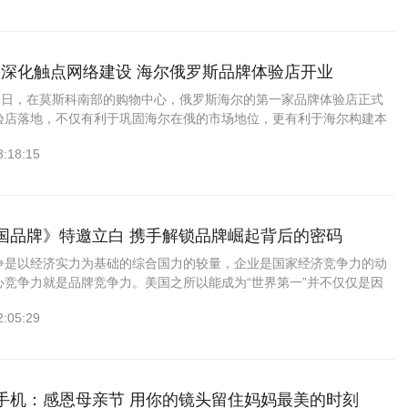
深化触点网络建设 海尔俄罗斯品牌体验店开业
23日，在莫斯科南部的购物中心，俄罗斯海尔的第一家品牌体验店正式
验店落地，不仅有利于巩固海尔在俄的市场地位，更有利于海尔构建本
、实现用户体验的迭代升级。到今年年底，在圣彼得堡、顿河畔罗斯托
3:18:15
《大国品牌》特邀立白 携手解锁品牌崛起背后的密码
争是以经济实力为基础的综合国力的较量，企业是国家经济竞争力的动
心竞争力就是品牌竞争力。美国之所以能成为“世界第一”并不仅仅是因
而是因为苹果、谷歌、Facebook、可口可乐等闻名世界的品牌形成的
2:05:29
 3e手机：感恩母亲节 用你的镜头留住妈妈最美的时刻