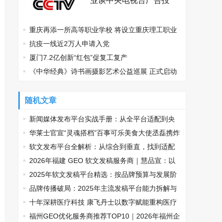
业谈中央电视台广告投
放？
重庆再添一所高等职业学校 将设立重庆理工职业
学院
抗疫一线近2万人申请入党
厦门7.2亿创新“红包”促复工复产
《中华经典》诗书画摄影艺术公益巡展 正式启动
随机文章
新闻媒体发布平台实战手册：从全平台适配到央
媒传播的精准路径
华莱士官宣“灵魂搭档”百事可乐美食大使丞磊携炸
鸡可乐邀您观战
软文发布平台全解析：从综合到垂直，找到适配
你的传播利器
2026年福建 GEO 软文发稿服务商｜慧品宣：以
AI 技术赋能品牌全域传播
2025年软文发稿平台精选：按品牌预算与发展阶
段适配指南
品牌传播破局：2025年主流发稿平台能力拆解与
场景适配指南
十年深耕医疗科技 康飞丹士以数字赋能重构医疗
服务新生态
福州GEO优化服务商推荐TOP10｜2026年福州企