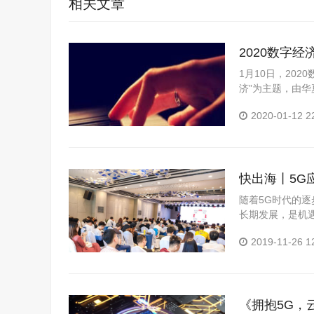
相关文章
2020数字
1月10日，20
济”为主题，由
专家学者、领军企
2020-01-12 2
快出海丨5G
随着5G时代的
长期发展，是机遇
界》“华为云（
2019-11-26 1
自华...
《拥抱5G，