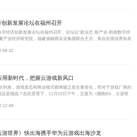
经济创新发展论坛在福州召开
20数字经济创新发展论坛在福州召开，论坛以“新业态·新产业·助推数字经
华夏产业经济研究院，福建省融商实业集团联合主办。来自全国业界知名
业代表莅临论坛，来自各省市相关代表、产业界人士共计200余人...
2:58:32
应用新时代，把握云游戏新风口
逐步到来，游戏形态和商业模式都将随之发生着变化，而对于游戏厂商的
还是挑战？在此背景下，11月22日下午，主题为《拥抱5G，云游世
广州）游戏沙龙”在广州顺利召开，试图给行业带来一些思考！现场，来
2:12:49
云游世界》快出海携手华为云游戏出海沙龙