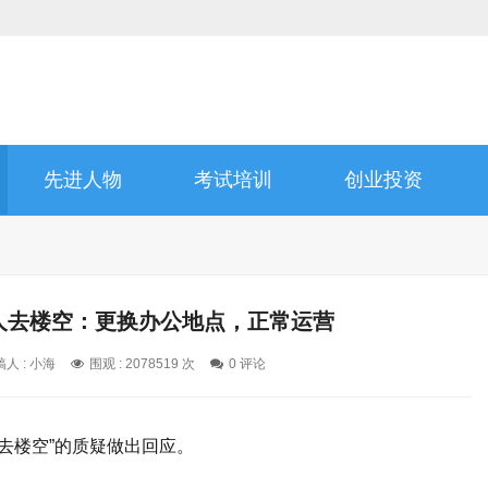
先进人物
考试培训
创业投资
室人去楼空：更换办公地点，正常运营
人 : 小海
围观 : 2078519 次
0 评论
人去楼空”的质疑做出回应。