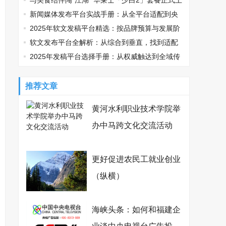
鸡可乐邀您观战
与美食结伴闯“江湖” 华莱士「少白2」套餐正式上
线
新闻媒体发布平台实战手册：从全平台适配到央
媒传播的精准路径
2025年软文发稿平台精选：按品牌预算与发展阶
段适配指南
软文发布平台全解析：从综合到垂直，找到适配
你的传播利器
2025年发稿平台选择手册：从权威触达到全域传
播，品牌如何精准破局？
推荐文章
黄河水利职业技术学院举
办中马跨文化交流活动
更好促进农民工就业创业
（纵横）
海峡头条：如何和福建企