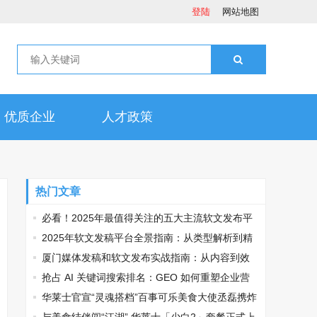
登陆
网站地图
优质企业
人才政策
热门文章
必看！2025年最值得关注的五大主流软文发布平
台排名
2025年软文发稿平台全景指南：从类型解析到精
准投放，解锁高效传播密码
厦门媒体发稿和软文发布实战指南：从内容到效
果的完美转化
抢占 AI 关键词搜索排名：GEO 如何重塑企业营
销新逻辑
华莱士官宣“灵魂搭档”百事可乐美食大使丞磊携炸