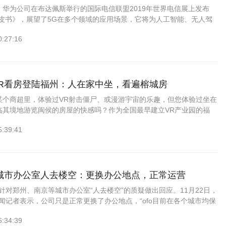
0日，华为公司在布达佩斯举行的国际电信联盟2019年世界电信展上发布
白皮书》，展望了5G在多个领域的应用场景，它将为人工智能、无人驾
系列高端信息技术铺路，让人类迎来许久未见的技术大爆发。2019...
0:27:16
R看房登陆福州：人在家中坐，看遍榕城房
某个商超里，体验过VR射击僵尸、或漫游宇宙的乐趣，但您体验过坐在
临其境地游览闽侯的房屋的快感吗？作为全国最早建立VR产业园的福
对VR这个概念并不陌生，但真正应用于福州人日常生活的VR，却是在
5:39:41
分城市办公室人去楼空：更换办公地点，正常运营
o针对郑州、南京等城市办公室“人去楼空”的质疑做出回应。11月22日，
新闻记者表示，公司只是正常更换了办公地点，“ofo目前在各个城市均保
，从未、也绝不会放弃地方城市市场，请广大用户放心使用。...
6:34:39