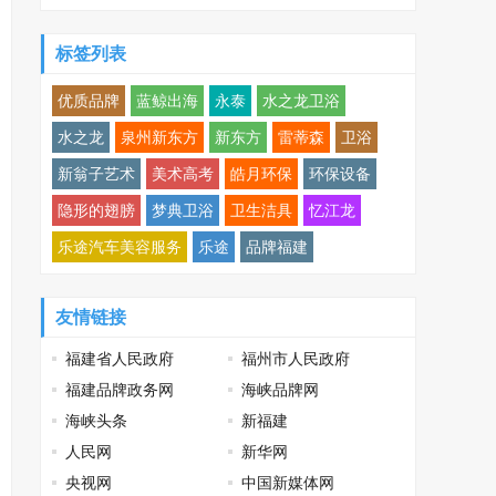
鸡可乐邀您观战
标签列表
优质品牌
蓝鲸出海
永泰
水之龙卫浴
水之龙
泉州新东方
新东方
雷蒂森
卫浴
新翁子艺术
美术高考
皓月环保
环保设备
隐形的翅膀
梦典卫浴
卫生洁具
忆江龙
乐途汽车美容服务
乐途
品牌福建
友情链接
福建省人民政府
福州市人民政府
福建品牌政务网
海峡品牌网
海峡头条
新福建
人民网
新华网
央视网
中国新媒体网