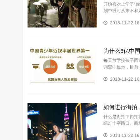
开始喜欢上学了“
划中线时从来不和
界怎么可以美好到
2018-11-22 16
为什么6亿中国
每天放学接孩子回
调查中显示，目前
视正在朝着低龄化
2018-11-22 16
如何进行街拍
什么是街拍？街拍
绿灯十字路口、商
包、墨镜、雨伞、
2018-11-22 16
色...