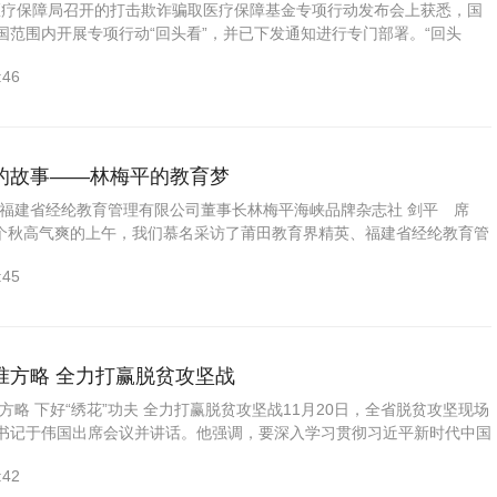
医疗保障局召开的打击欺诈骗取医疗保障基金专项行动发布会上获悉，国
国范围内开展专项行动“回头看”，并已下发通知进行专门部署。“回头
域：对于医疗机构，重点查处诱导参保人员住院、盗刷和...
:46
的故事——林梅平的教育梦
福建省经纶教育管理有限公司董事长林梅平海峡品牌杂志社 剑平 席
个秋高气爽的上午，我们慕名采访了莆田教育界精英、福建省经纶教育管
梅平女士。初次相见...
:45
准方略 全力打赢脱贫攻坚战
略 下好“绣花”功夫 全力打赢脱贫攻坚战11月20日，全省脱贫攻坚现场
书记于伟国出席会议并讲话。他强调，要深入学习贯彻习近平新时代中国
，认真贯彻落实习近平总书记关于扶贫工作的重要...
:42