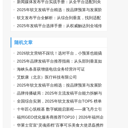
线
新闻媒体发布平台实战手册：从全平台适配到央
媒传播的精准路径
2025年软文发稿平台精选：按品牌预算与发展阶
段适配指南
软文发布平台全解析：从综合到垂直，找到适配
你的传播利器
2025年发稿平台选择手册：从权威触达到全域传
播，品牌如何精准破局？
随机文章
2026软文营销不踩坑！选对平台，小预算也能撬
动大流量
2025年品牌发稿平台推荐指南：从头部到垂直如
何精准匹配传播需求
海峡头条喜获增值电信业务经营许可证
艾默康（北京）医疗科技有限公司
2025年软文发稿平台精选：按品牌预算与发展阶
段适配指南
品牌传播破局：2025年主流发稿平台能力拆解与
场景适配指南
全国综合实测，2025年软文发稿平台TOP5 榜单
重磅发布
十年匠心筑根基 数字赋能启新程——康飞丹士引
领医疗服务生态升级
福州GEO优化服务商推荐TOP10｜2026年福州企
业AI全域推广选型指南
华莱士官宣“灵魂搭档”百事可乐美食大使丞磊携炸