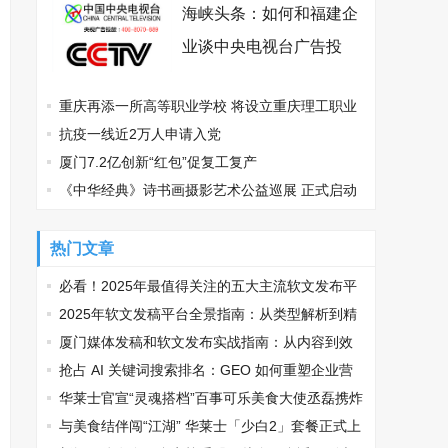
海峡头条：如何和福建企
业谈中央电视台广告投
放？
重庆再添一所高等职业学校 将设立重庆理工职业
学院
抗疫一线近2万人申请入党
厦门7.2亿创新“红包”促复工复产
《中华经典》诗书画摄影艺术公益巡展 正式启动
热门文章
必看！2025年最值得关注的五大主流软文发布平
台排名
2025年软文发稿平台全景指南：从类型解析到精
准投放，解锁高效传播密码
厦门媒体发稿和软文发布实战指南：从内容到效
果的完美转化
抢占 AI 关键词搜索排名：GEO 如何重塑企业营
销新逻辑
华莱士官宣“灵魂搭档”百事可乐美食大使丞磊携炸
鸡可乐邀您观战
与美食结伴闯“江湖” 华莱士「少白2」套餐正式上