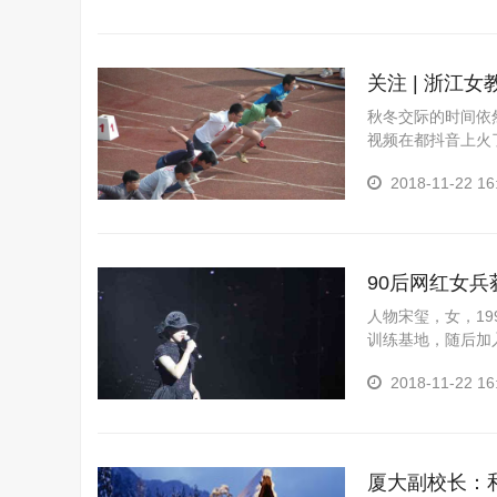
关注 | 浙江
秋冬交际的时间依
视频在都抖音上火
做了啥？小编带你看
2018-11-22 16
90后网红女
人物宋玺，女，19
训练基地，随后加
员，赴亚丁湾?索马
2018-11-22 16
厦大副校长：