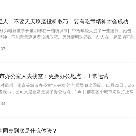
轻人：不要天天琢磨投机取巧，要有吃亏精神才会成功
日，格力电器董事长董明珠在一档访谈节目中给年轻人提了一些建议，她告
精神，不能天天琢磨着投机取巧。另外董明珠还说一些人在一起最初可能
最后还是会因为内在的东西不同，不能够长期在一起。董明珠的原话：...
:37
分城市办公室人去楼空：更换办公地点，正常运营
针对郑州、南京等城市办公室“人去楼空”的质疑做出回应。11月22日，ofo
者表示，公司只是正常更换了办公地点，“ofo目前在各个城市均保持正常
、也绝不会放弃地方城市市场，请广大用户放心使用。...
:34
性同桌到底是什么体验？