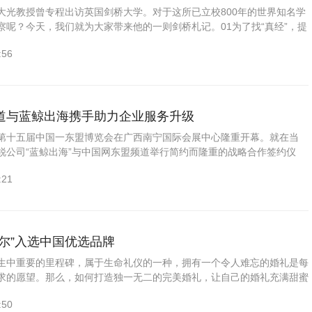
大光教授曾专程出访英国剑桥大学。对于这所已立校800年的世界知名学
察呢？今天，我们就为大家带来他的一则剑桥札记。01为了找“真经”，提
大学是一所世界一流大学，相当一部分国内大学的管理者都去过剑...
:56
道与蓝鲸出海携手助力企业服务升级
日，第十五届中国一东盟博览会在广西南宁国际会展中心隆重开幕。就在当
锐公司“蓝鲸出海”与中国网东盟频道举行简约而隆重的战略合作签约仪
起成为战略合作伙伴。双方将本着“优势互补、资源共享、互利共赢...
:21
尔”入选中国优选品牌
生中重要的里程碑，属于生命礼仪的一种，拥有一个令人难忘的婚礼是每
求的愿望。那么，如何打造独一无二的完美婚礼，让自己的婚礼充满甜蜜
，CCTV《发现品牌》栏目组做了市场上的调查研究，了解到福州市...
:50