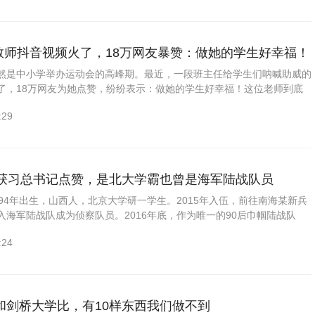
女教师抖音视频火了，18万网友暴赞：做她的学生好幸福！
然是中小学举办运动会的高峰期。最近，一段班主任给学生们呐喊助威的
了，18万网友为她点赞，纷纷表示：做她的学生好幸福！这位老师到底
看大家心目中“好老师”的样子！编者按发布这段小视频的，是抖音用...
:29
兵获习总书记点赞，是北大学霸也曾是海军陆战队员
94年出生，山西人，北京大学研一学生。2015年入伍，前往南海某新兵
入海军陆战队成为侦察队员。2016年底，作为唯一的90后巾帼陆战队
里执行护航任务。2017年从海军陆战队退役，回北京大学...
:24
和剑桥大学比，有10样东西我们做不到