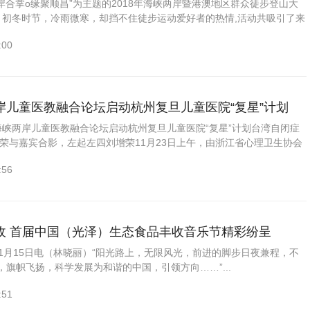
两岸合掌o缘聚顺昌”为主题的2018年海峡两岸暨港澳地区群众徒步登山大
 初冬时节，冷雨微寒，却挡不住徒步运动爱好者的热情,活动共吸引了来
社会各界共54支代...
:00
岸儿童医教融合论坛启动杭州复旦儿童医院“复星”计划
海峡两岸儿童医教融合论坛启动杭州复旦儿童医院“复星”计划台湾自闭症
增荣与嘉宾合影，左起左四刘增荣11月23日上午，由浙江省心理卫生协会
委员会主办，杭州复旦儿童医院、杭州市下城区赛鸥...
:56
收 首届中国（光泽）生态食品丰收音乐节精彩纷呈
15日电（林晓丽）“阳光路上，无限风光，前进的脚步日夜兼程，不
旗帜飞扬，科学发展为和谐的中国，引领方向……”...
:51