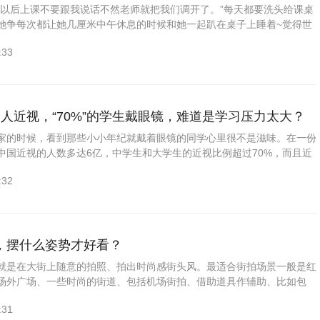
你以后上课不要跟我说话不然老师就把我们调开了。”每天都要洗头给课桌
她争每次都让她几厘米中午休息的时候和她一起趴在桌子上睡着~觉得世
这种程度不管下课你去了哪里上课就会回到我身边努力写作业因为早早...
:33
人近视，“70%”的学生戴眼镜，难道是学习压力太大？
家的时候，看到那些小小年纪就戴着眼镜的同学心里很不是滋味。在一份
中国近视的人数多达6亿，中学生和大学生的近视比例超过70%，而且近
发展，小学生近视的比例越来越高。近视不及让日常生活受到影响还有...
:32
，摆什么姿势才好看？
就是在大街上随意的拍照、拍出时尚感街头风。最适合街拍场景一般是红
场外广场、一些时尚的街道、包括机场街拍、借助道具作辅助、比如包
等！在街拍的时候，你首先要确定的是今天穿的衣服要和你要去的地点配
:31