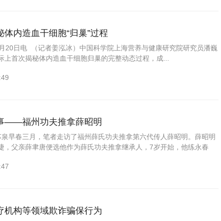
秘体内造血干细胞“归巢”过程
20日电 （记者姜泓冰）中国科学院上海营养与健康研究院研究员潘巍
际上首次揭秘体内造血干细胞归巢的完整动态过程，成...
:49
事——福州功夫推拿薛昭明
苏泉早春三月，笔者走访了福州薛氏功夫推拿第六代传人薛昭明。薛昭明
捷，父亲薛聿唐便选他作为薛氏功夫推拿继承人，7岁开始，他练永春
起床，脚站桩马、手插粗沙。后来发展到插粗砂，...
:47
疗机构等领域欺诈骗保行为